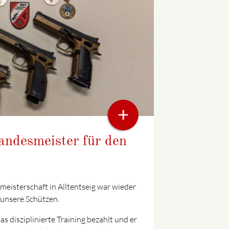
+
andesmeister für den
eisterschaft in Alltentseig war wieder
r unsere Schützen.
s disziplinierte Training bezahlt und er