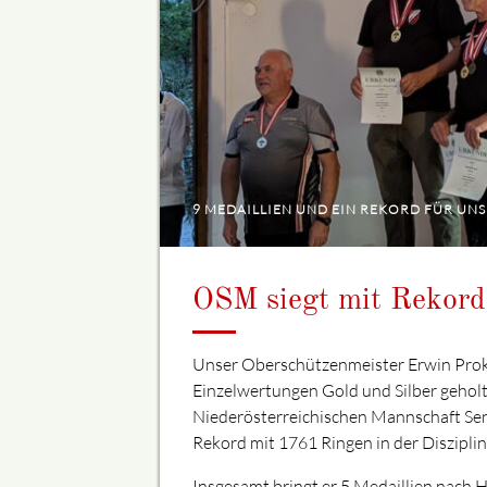
9 MEDAILLIEN UND EIN REKORD FÜR UN
OSM siegt mit Rekord
Unser Oberschützenmeister Erwin Proks
Einzelwertungen Gold und Silber geholt
Niederösterreichischen Mannschaft Sen
Rekord mit 1761 Ringen in der Disziplin
Insgesamt bringt er 5 Medaillien nach 