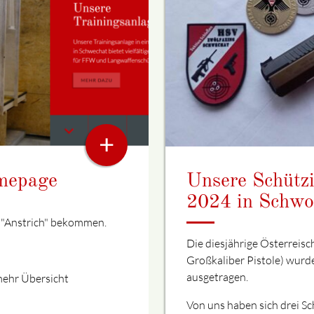
+
omepage
Unsere Schütz
2024 in Schwo
"Anstrich" bekommen.
Die diesjährige Österreis
Großkaliber Pistole) wurde
ausgetragen.
.mehr Übersicht
Von uns haben sich drei S