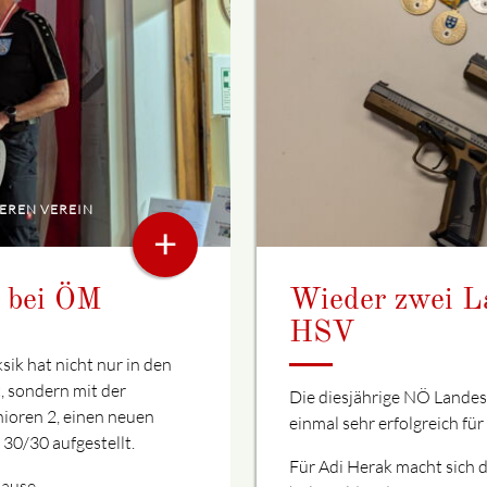
SEREN VEREIN
+
 bei ÖM
Wieder zwei L
HSV
ik hat nicht nur in den
, sondern mit der
Die diesjährige NÖ Landesm
ioren 2, einen neuen
einmal sehr erfolgreich fü
 30/30 aufgestellt.
Für Adi Herak macht sich da
Hause.