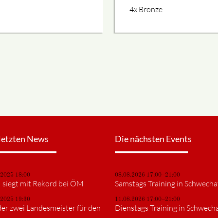
4x Bronze
letzten News
Die nächsten Events
.2025 18:00
08.08.2026 17:00–21:00
siegt mit Rekord bei ÖM
Samstags Training in Schwecha
.2025 19:30
11.08.2026 17:00–21:00
er zwei Landesmeister für den
Dienstags Training in Schwech