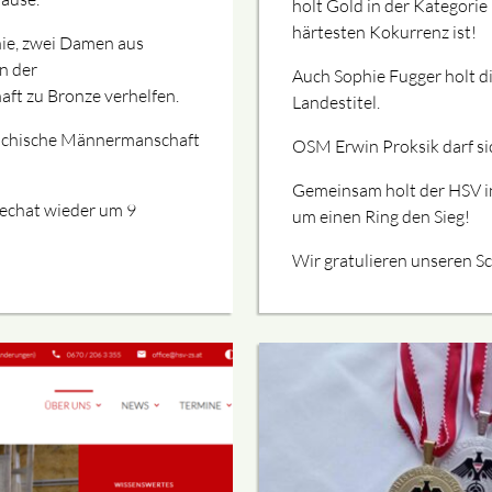
holt Gold in der Kategorie
härtesten Kokurrenz ist!
hie, zwei Damen aus
n der
Auch Sophie Fugger holt di
ft zu Bronze verhelfen.
Landestitel.
reichische Männermanschaft
OSM Erwin Proksik darf sic
Gemeinsam holt der HSV in
echat wieder um 9
um einen Ring den Sieg!
Wir gratulieren unseren S