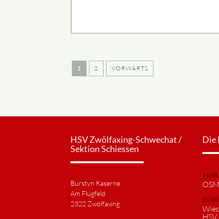
1
2
VORWÄRTS
HSV Zwölfaxing-Schwechat /
Die 
Sektion Schiessen
14.09
Burstyn Kaserne
OSM 
Am Flugfeld
23.06
2322 Zwölfaxing
Wied
HSV