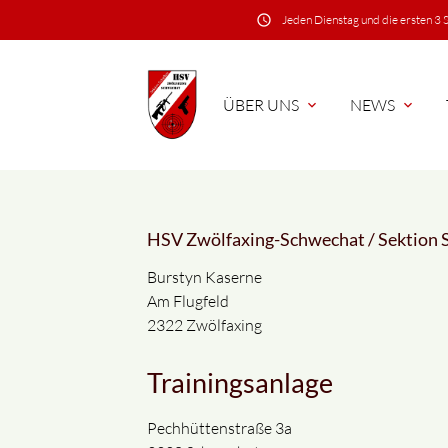
schedule
Jeden Dienstag und die ersten 3
ÜBER UNS
NEWS
expand_more
expand_more
HSV Zwölfaxing-Schwechat / Sektion 
Suchbegriffe
Burstyn Kaserne
Am Flugfeld
2322 Zwölfaxing
Trainingsanlage
Pechhüttenstraße 3a