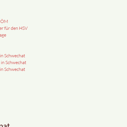
i ÖM
er für den HSV
age
 in Schwechat
g in Schwechat
 in Schwechat
nat