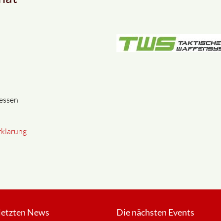
iessen
rklärung
letzten News
Die nächsten Events