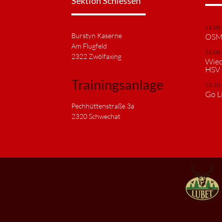
Sektion Schiessen
14.09
Burstyn Kaserne
OSM 
Am Flugfeld
23.06
2322 Zwölfaxing
Wied
HSV
Trainingsanlage
15.10
Go L
Pechhüttenstraße 3a
2320 Schwechat