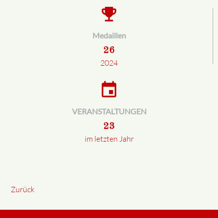
emoji_events
Medaillen
26
2024
event
VERANSTALTUNGEN
23
im letzten Jahr
Zurück